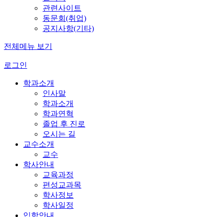
관련사이트
동문회(취업)
공지사항(기타)
전체메뉴 보기
로그인
학과소개
인사말
학과소개
학과연혁
졸업 후 진로
오시는 길
교수소개
교수
학사안내
교육과정
편성교과목
학사정보
학사일정
입학안내