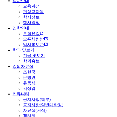
학사안내
교육과정
편성교과목
학사정보
학사일정
입학안내
모집요강
오픈채팅방
입시홍보관
학과 맛보기
전공 맛보기
학과홍보
강의자료실
조현국
문병연
유동식
김상엽
커뮤니티
공지사항(학부)
공지사항(일반대학원)
자료실(서식)
갤러리