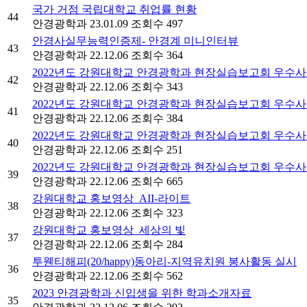
국가 거점 국립대학교 취업률 현황
44
안경광학과
23.01.09
조회수 497
안경사실무능력인증제- 안경계 미니인터뷰
43
안경광학과
22.12.06
조회수 364
2022년도 강원대학교 안경광학과 현장실습보고회 우수사
42
안경광학과
22.12.06
조회수 343
2022년도 강원대학교 안경광학과 현장실습보고회 우수사
41
안경광학과
22.12.06
조회수 384
2022년도 강원대학교 안경광학과 현장실습보고회 우수사
40
안경광학과
22.12.06
조회수 251
2022년도 강원대학교 안경광학과 현장실습보고회 우수사
39
안경광학과
22.12.06
조회수 665
강원대학교 홍보영상_AII-라이트
38
안경광학과
22.12.06
조회수 323
강원대학교 홍보영상_세상의 빛
37
안경광학과
22.12.06
조회수 284
투웬티해피(20/happy)동아리-지역유치원 봉사활동 실시
36
안경광학과
22.12.06
조회수 562
2023 안경광학과 신입생을 위한 학과소개자료
35