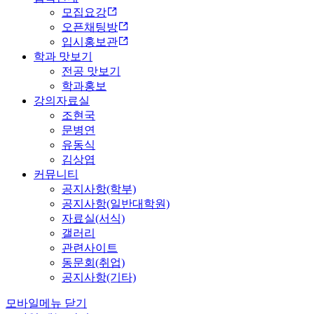
모집요강
오픈채팅방
입시홍보관
학과 맛보기
전공 맛보기
학과홍보
강의자료실
조현국
문병연
유동식
김상엽
커뮤니티
공지사항(학부)
공지사항(일반대학원)
자료실(서식)
갤러리
관련사이트
동문회(취업)
공지사항(기타)
모바일메뉴 닫기